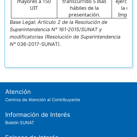
mayores a 150
transcurrido 5 días
ejercicio
UIT
hábiles de la
la decl
presentación.
Impuest
Ba
se Legal: Artículo 2 de la Resolución de
Superintendencia N° 161-2015/SUNAT y
modificatorias (Resolución de Superintendencia
N°
036-2017-SUNAT).
Footer menu
Atención
Centros de Atención al Contribuyente
Información de Interés
Boletín SUNAT