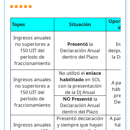
Oportuni
Topes
Situación
de la
Ingresos anuales
no superiores a
Presentó
la
Inmed
150 UIT del
Declaración Anual
después 
período de
dentro del Plazo
la Decla
fraccionamiento
No utilizó el
enlace
Ingresos anuales
habilitado
en SOL
A partir 
no superiores a
con la presentación
hábil si
150 UIT del
de la DJ Anual
present
período de
NO Presentó
la
Declar
fraccionamiento
Declaración Anual
dentro del Plazo
Presentó declaración
A partir 
Ingresos anuales
y siempre que hayan
hábil 