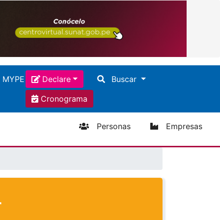
Declare
a MYPE
Declare
Buscar
Cronograma
Personas
Empresas
r